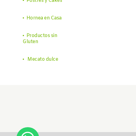
• Postres y Cakes
• Hornea en Casa
• Productos sin
Gluten
• Mecato dulce