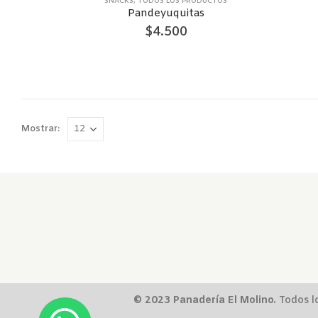
SNACKS
,
TODOS LOS PRODUCTOS
Pandeyuquitas
$
4.500
Mostrar:
© 2023 Panadería El Molino.
Todos lo